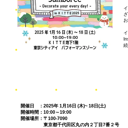
イ
ざ
お
イ
I
続
開催日 ：2025年 1月16日 (木)~ 18日(土)​
開催時間：
10:00～19:00
開催場所：〒100-7090
東京都千代田区丸の内２丁目7番２号