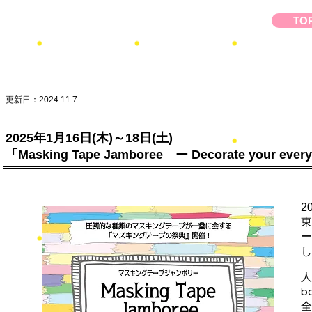
TO
更新日：2024.11.7
2025年1月16日(木)～18日(土)
「Masking Tape Jamboree ー Decorate your 
2
東
ー
し
人
b
全