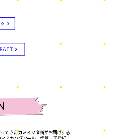
ッツ
RAFT
EN
き合ってきたカミイソ産商がお届けする
やマスキングシール、懐紙、千代紙