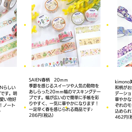
SAIEN春柄 20ｍｍ
kimono
季節を感じるスイーツや人気の動物を
ENらしい
和柄がお
あしらった20ｍｍ幅のマスキングテー
プです。明
デーショ
プです。幅が広いので簡単に手帳を彩
可愛い物好
華やかな
りやすく、一気に華やかになります！
！ノート
ぞれのモ
一足早く春を感じられる商品です♪
♪
込められ
286円
(税込)
462円
(